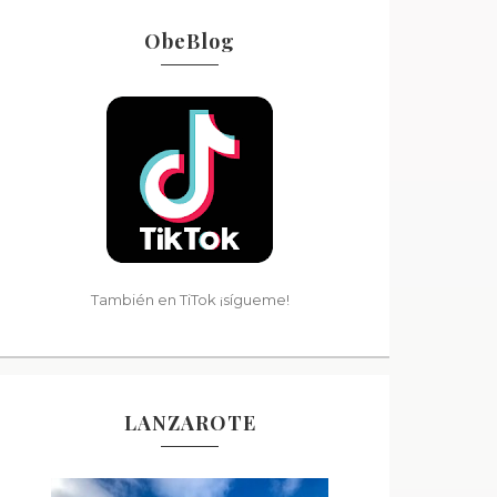
ObeBlog
También en TiTok ¡sígueme!
LANZAROTE