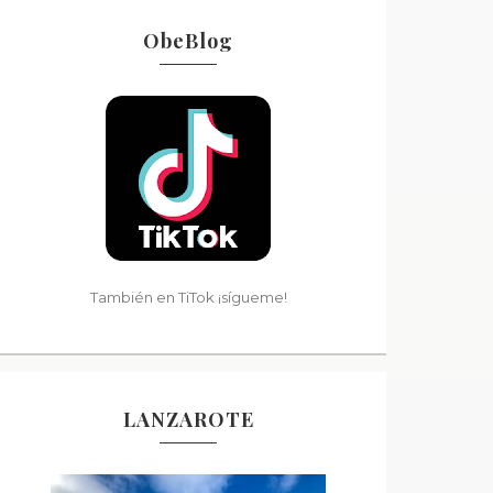
ObeBlog
También en TiTok ¡sígueme!
LANZAROTE