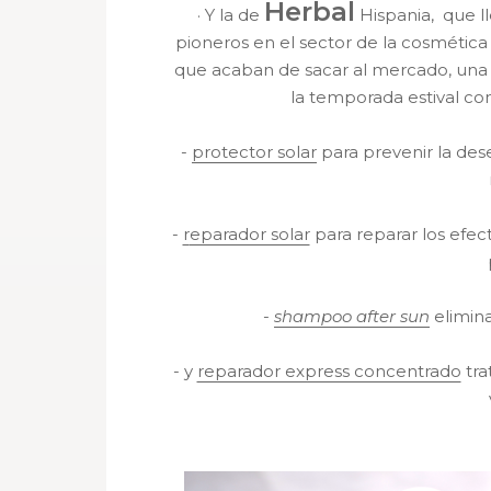
Herbal
·
Y la de
Hispania, que l
pioneros en el sector de la cosmética
que acaban de sacar al mercado, una 
la temporada estival c
-
p
rotector solar
para prevenir la des
-
r
eparador solar
para reparar los efect
-
s
hampoo after sun
elimina 
- y
reparador express concentrado
tra