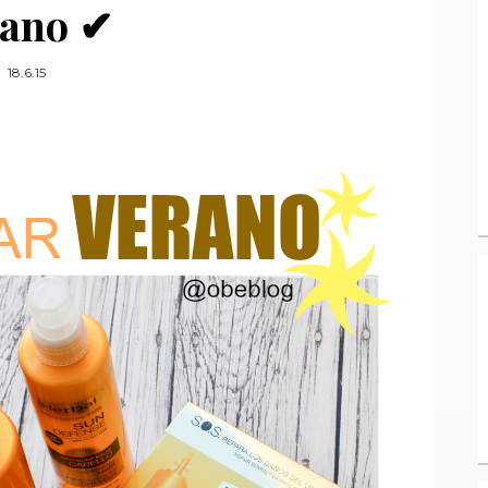
rano ✔
18.6.15