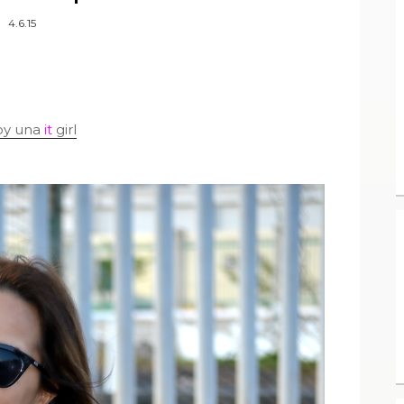
4.6.15
oy una
it
girl