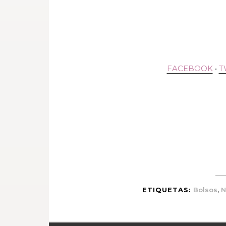
FACEBOOK
•
T
,
ETIQUETAS:
Bolsos
N