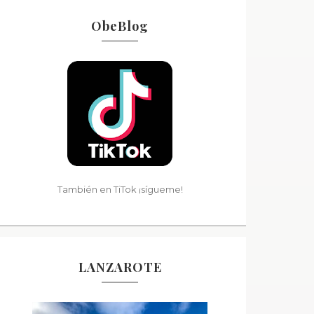
ObeBlog
También en TiTok ¡sígueme!
LANZAROTE