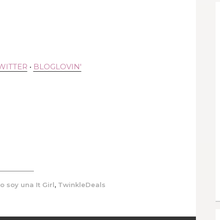
WITTER
•
BLOGLOVIN'
,
o soy una It Girl
TwinkleDeals