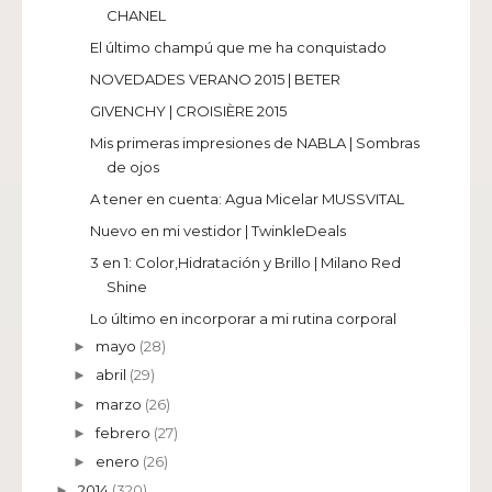
CHANEL
El último champú que me ha conquistado
NOVEDADES VERANO 2015 | BETER
GIVENCHY | CROISIÈRE 2015
Mis primeras impresiones de NABLA | Sombras
de ojos
A tener en cuenta: Agua Micelar MUSSVITAL
Nuevo en mi vestidor | TwinkleDeals
3 en 1: Color,Hidratación y Brillo | Milano Red
Shine
Lo último en incorporar a mi rutina corporal
mayo
(28)
►
abril
(29)
►
marzo
(26)
►
febrero
(27)
►
enero
(26)
►
2014
(320)
►