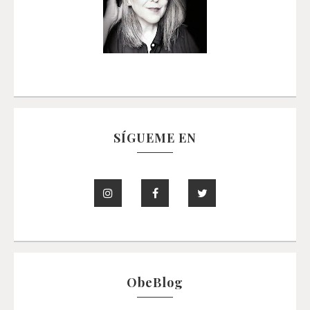
SÍGUEME EN
ObeBlog