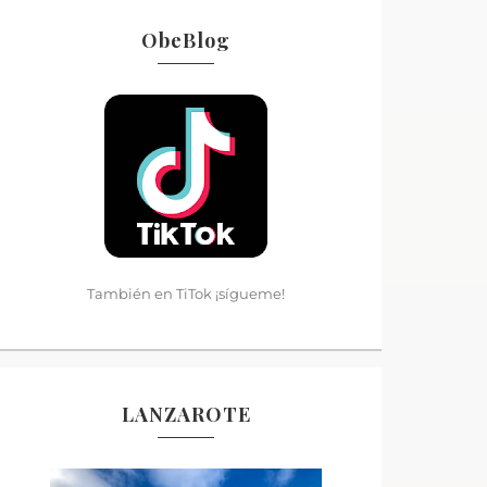
ObeBlog
También en TiTok ¡sígueme!
LANZAROTE