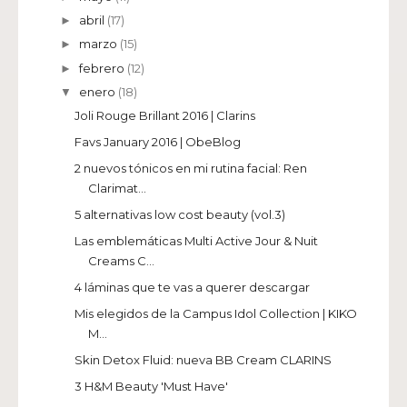
abril
(17)
►
marzo
(15)
►
febrero
(12)
►
enero
(18)
▼
Joli Rouge Brillant 2016 | Clarins
Favs January 2016 | ObeBlog
2 nuevos tónicos en mi rutina facial: Ren
Clarimat...
5 alternativas low cost beauty (vol.3)
Las emblemáticas Multi Active Jour & Nuit
Creams C...
4 láminas que te vas a querer descargar
Mis elegidos de la Campus Idol Collection | KIKO
M...
Skin Detox Fluid: nueva BB Cream CLARINS
3 H&M Beauty 'Must Have'