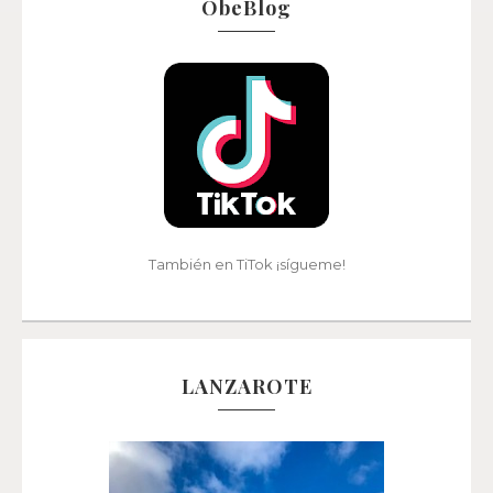
ObeBlog
También en TiTok ¡sígueme!
LANZAROTE