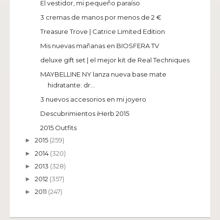
El vestidor, mi pequeño paraíso
3 cremas de manos por menos de 2 €
Treasure Trove | Catrice Limited Edition
Mis nuevas mañanas en BIOSFERA TV
deluxe gift set | el mejor kit de Real Techniques
MAYBELLINE NY lanza nueva base mate
hidratante: dr...
3 nuevos accesorios en mi joyero
Descubrimientos iHerb 2015
2015 Outfits
2015
(259)
►
2014
(320)
►
2013
(328)
►
2012
(357)
►
2011
(247)
►