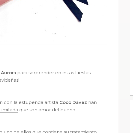
 Aurora
para sorprender en estas Fiestas
videñas!
n con la estupenda artista
Coco Dávez
han
Limitada
que son amor del bueno.
o uno de ellos que contiene su tratamiento