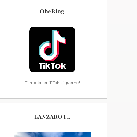
ObeBlog
También en TiTok ¡sígueme!
LANZAROTE