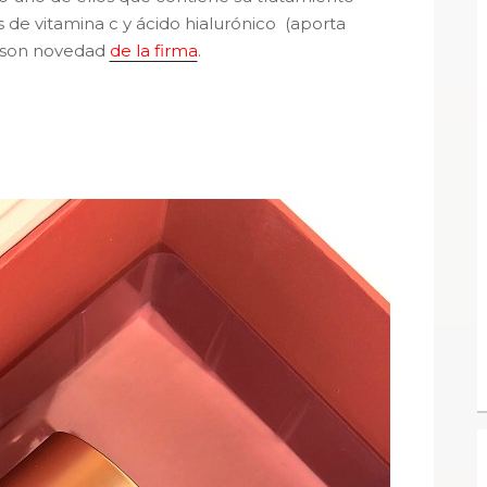
 de vitamina c y ácido hialurónico (aporta
 son novedad
de la firma
.