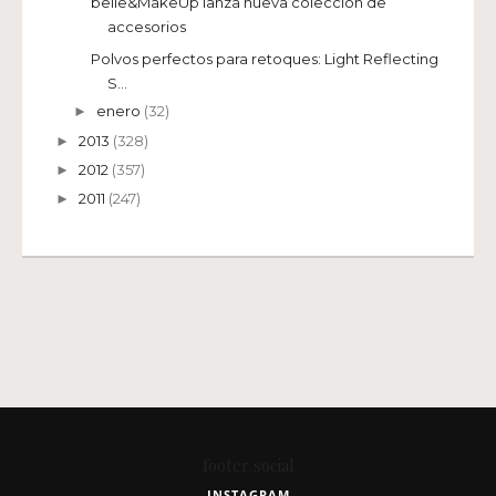
belle&MakeUp lanza nueva colección de
accesorios
Polvos perfectos para retoques: Light Reflecting
S...
enero
(32)
►
2013
(328)
►
2012
(357)
►
2011
(247)
►
footer social
INSTAGRAM