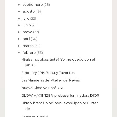
septiembre
(28)
►
agosto
(19)
►
julio
(22)
►
junio
(21)
►
mayo
(27)
►
abril
(30)
►
marzo
(32)
►
febrero
(33)
▼
¿Bálsamo, gloss, tinte? Yo me quedo con el
labial ...
February 2014 Beauty Favorites
Las Manuelas del Atelier del Revés
Nuevo Gloss Volupté YSL
GLOW MAXIMIZER: prebase iluminadora DIOR
Ultra Vibrant Color: los nuevos Lipcolor Butter
de...
La vie en rose ♫