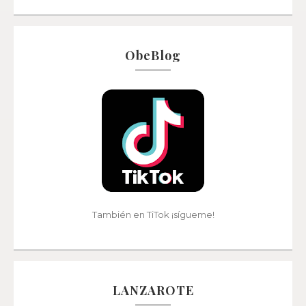
ObeBlog
También en TiTok ¡sígueme!
LANZAROTE