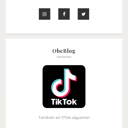
ObeBlog
También en TiTok ¡sígueme!