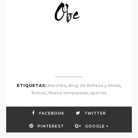
,
,
ETIQUETAS:
Bershka
Blog de Belleza y Moda
,
,
Bolsos
Nueva temporada
spartoo
FACEBOOK
TWITTER
PINTEREST
GOOGLE +