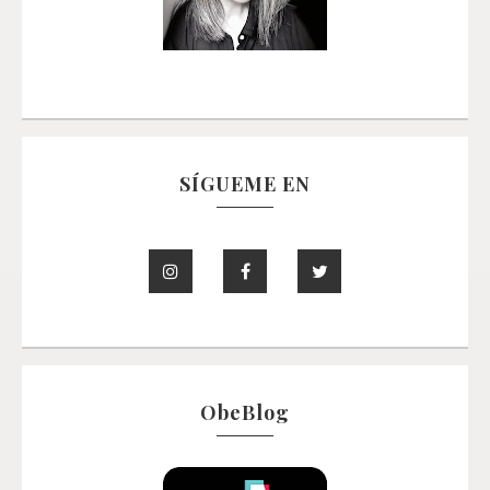
SÍGUEME EN
ObeBlog