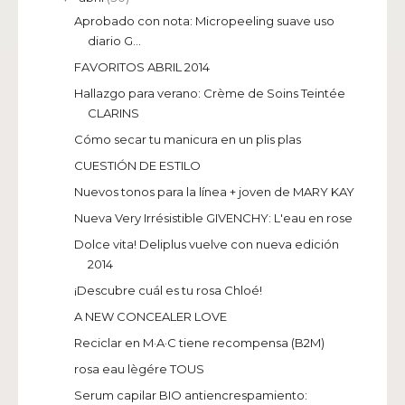
Aprobado con nota: Micropeeling suave uso
diario G...
FAVORITOS ABRIL 2014
Hallazgo para verano: Crème de Soins Teintée
CLARINS
Cómo secar tu manicura en un plis plas
CUESTIÓN DE ESTILO
Nuevos tonos para la línea + joven de MARY KAY
Nueva Very Irrésistible GIVENCHY: L'eau en rose
Dolce vita! Deliplus vuelve con nueva edición
2014
¡Descubre cuál es tu rosa Chloé!
A NEW CONCEALER LOVE
Reciclar en M·A·C tiene recompensa (B2M)
rosa eau lègére TOUS
Serum capilar BIO antiencrespamiento: