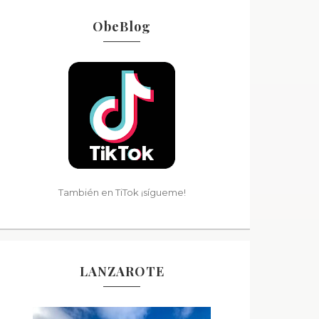
ObeBlog
También en TiTok ¡sígueme!
LANZAROTE