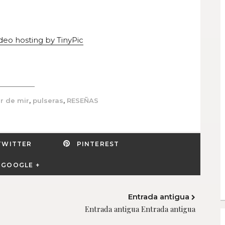
,
,
er de mir
pulseras
RESEÑAS
TWITTER
PINTEREST
GOOGLE +
Entrada antigua
Entrada antigua Entrada antigua