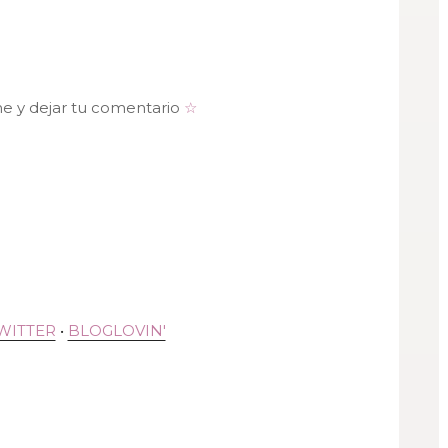
me y dejar tu comentario
☆
WITTER
•
BLOGLOVIN'